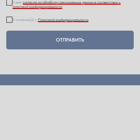
Я даю
согласие на обработку персональных данных в соответствии с
политикой конфиденциальности
Я согласен(а) с
Политикой конфиденциальности
ОТПРАВИТЬ
КОНТАКТЫ
БЛОГ
ВК
ОСТАВИТЬ ОТЗЫВ
ПОЛИТИКА КОНФИДЕНЦИАЛЬНОСТИ
СОГЛАСИЕ НА ОБРАБОТКУ ПД
ПОЛИТИКА ИСПОЛЬЗОВАНИЯ COOKIE
ОФЕРТА ДЛЯ ФИЗ.ЛИЦ
© Полиграфолог Красильников В.Ю.